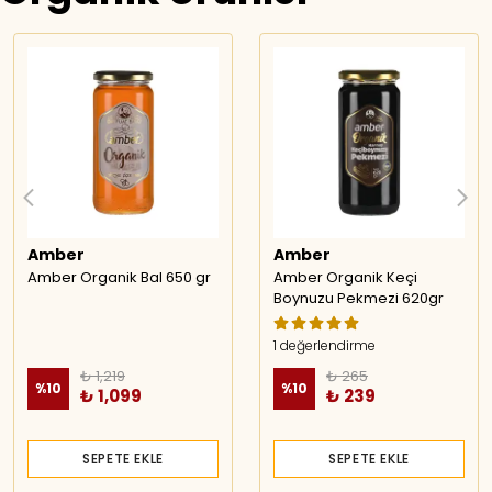
Amber
Amber
Amber Organik Bal 650 gr
Amber Organik Keçi
Boynuzu Pekmezi 620gr
1 değerlendirme
₺ 1,219
₺ 265
%
10
%
10
₺ 1,099
₺ 239
SEPETE EKLE
SEPETE EKLE