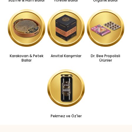
Süzme & Ham Ballar
Yöresel Ballar
Organik Ballar
Karakovan & Petek
Arıvital Karışımlar
Dr. Bee Propolisli
Ballar
Ürünler
Pekmez ve Öz'ler