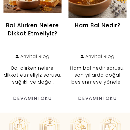
Bal Alırken Nelere
Ham Bal Nedir?
Dikkat Etmeliyiz?
Arıvital
Blog
Arıvital
Blog
Bal alırken nelere
Ham bal nedir sorusu,
dikkat etmeliyiz sorusu,
son yıllarda doğal
sağlıklı ve doğal
beslenmeye yönelen
beslenmek isteyen
tüketiciler tarafından
herkes için oldukça
sıkça araştırılmaktadır.
DEVAMINI OKU
DEVAMINI OKU
önemlidir. Piyasada
Ham bal; ısıtılmamış,
çok sayıda bal çeşidi
pastörize edilmemiş ve
bulunurken, gerçek ve
filtre edilmemiş bal
kaliteli balı ayırt etmek
anlamına gelir. Yani