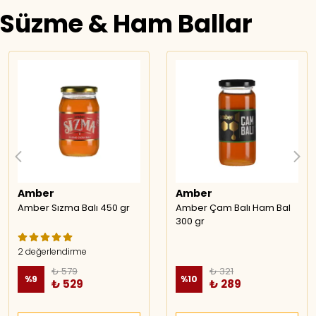
Süzme & Ham Ballar
Amber
Amber
Amber Sızma Balı 450 gr
Amber Çam Balı Ham Bal
300 gr
2 değerlendirme
₺ 579
₺ 321
%
9
%
10
₺ 529
₺ 289