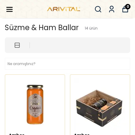
0
Süzme & Ham Ballar
14
ürün