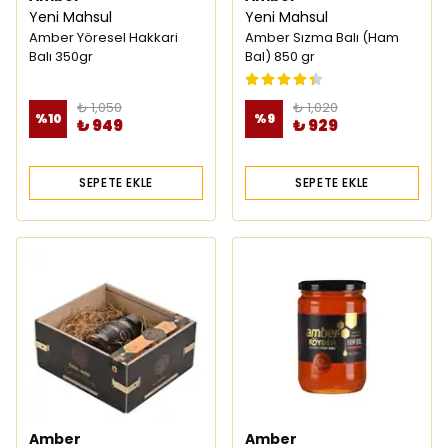
Yeni Mahsul
Yeni Mahsul
Amber Yöresel Hakkari
Amber Sızma Balı (Ham
Balı 350gr
Bal) 850 gr
₺ 1,050
₺ 1,020
%
10
%
9
₺ 949
₺ 929
SEPETE EKLE
SEPETE EKLE
Amber
Amber