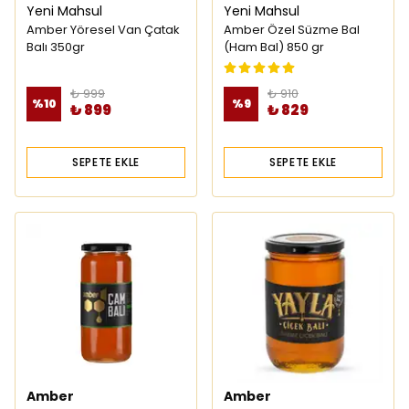
Yeni Mahsul
Yeni Mahsul
Amber Yöresel Van Çatak
Amber Özel Süzme Bal
Balı 350gr
(Ham Bal) 850 gr
₺ 999
₺ 910
%
10
%
9
₺ 899
₺ 829
SEPETE EKLE
SEPETE EKLE
Amber
Amber