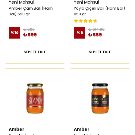
Yeni Mahsul
Yeni Mahsul
Amber Çam Balı (Ham
Yayla Çiçek Balı (Ham Bal)
Bal) 650 gr
850 gr
₺ 666
₺ 614.90
%
10
%
9
₺ 599
₺ 559
SEPETE EKLE
SEPETE EKLE
Amber
Amber