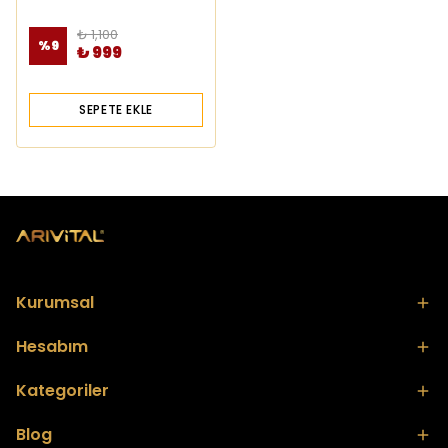
Zerdeçal Drops Pastil Kutu
₺ 1,100
%
9
₺ 999
SEPETE EKLE
Kurumsal
Hesabım
Kategoriler
Blog