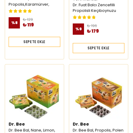
Propolis,Karamürver,
Dr. Fuat Balcı Zencefilli
Zerdeçal Drops Pastil
Propolisli Keçiboynuzu
Özü 340gr
₺ 129
%
8
₺ 119
₺ 196
%
9
₺ 179
SEPETE EKLE
SEPETE EKLE
Dr. Bee
Dr. Bee
Dr. Bee Bal, Nane, Limon,
Dr. Bee Bal, Propolis, Polen