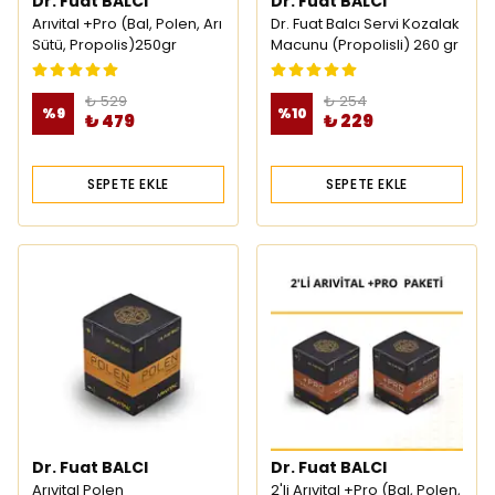
Dr. Fuat BALCI
Dr. Fuat BALCI
Arıvital +Pro (Bal, Polen, Arı
Dr. Fuat Balcı Servi Kozalak
Sütü, Propolis)250gr
Macunu (Propolisli) 260 gr
₺ 529
₺ 254
%
9
%
10
₺ 479
₺ 229
SEPETE EKLE
SEPETE EKLE
Dr. Fuat BALCI
Dr. Fuat BALCI
Arıvital Polen
2'li Arıvital +Pro (Bal, Polen,