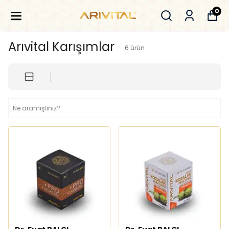
0
Arıvital Karışımlar
6
ürün