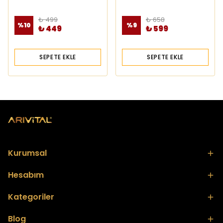
(Propolisli) Paketi
₺ 499
₺ 658
%
10
%
9
₺ 449
₺ 599
SEPETE EKLE
SEPETE EKLE
Kurumsal
Hesabım
Kategoriler
Blog