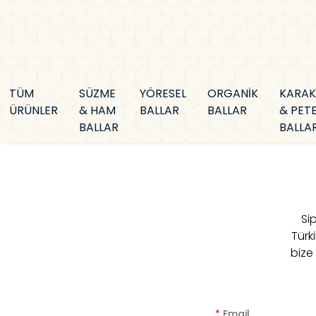
TÜM
SÜZME
YÖRESEL
ORGANİK
KARA
ÜRÜNLER
& HAM
BALLAR
BALLAR
& PET
BALLAR
BALLA
Sip
Türk
bize
*
Email