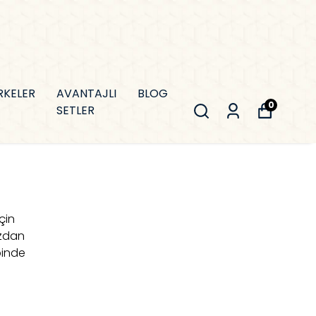
RKELER
AVANTAJLI
BLOG
0
SETLER
için
uzdan
binde