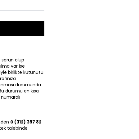
 sorun olup
ılma var ise
yle birlikte kutunuzu
rafınıza
m alınması durumunda
 Bu durumu en kısa
2
numaralı
rinden
0 (312) 397 82
tek talebinde