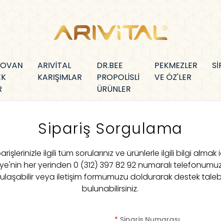
KOVAN
ARIVİTAL
DR.BEE
PEKMEZLER
Sİ
EK
KARIŞIMLAR
PROPOLİSLİ
VE ÖZ'LER
R
ÜRÜNLER
Sipariş Sorgulama
arişlerinizle ilgili tüm sorularınız ve ürünlerle ilgili bilgi almak 
iye'nin her yerinden 0 (312) 397 82 92 numaralı telefonum
 ulaşabilir veya iletişim formumuzu doldurarak destek tale
bulunabilirsiniz.
*
Sipariş Numarası