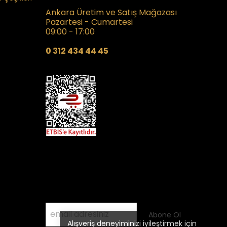
Ankara Üretim ve Satış Mağazası
Pazartesi - Cumartesi
09:00 - 17:00
0 312 434 44 45
Kampanyalardan Haberdar Olmak
İçin
E- Posta Listemize Katılın
Abone Ol
Alışveriş deneyiminizi iyileştirmek için