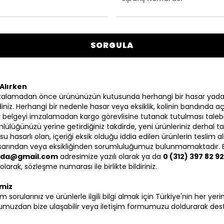
SORGULA
Alırken
zalamadan önce ürününüzün kutusunda herhangi bir hasar yada
iniz. Herhangi bir nedenle hasar veya eksiklik, kolinin bandında aç
 bir belgeyi imzalamadan kargo görevlisine tutanak tutulması talebi
lülüğünüzü yerine getirdiğiniz takdirde, yeni ürünleriniz derhal ta
su hasarlı olan, içeriği eksik olduğu iddia edilen ürünlerin tesli
hasarından veya eksikliğinden sorumluluğumuz bulunmamaktadır.
gida@gmail.com
adresimize yazılı olarak ya da
0 (312) 397 82 9
arak, sözleşme numarası ile birlikte bildiriniz.
imiz
 tüm sorularınız ve ürünlerle ilgili bilgi almak için Türkiye'nin her ye
muzdan bize ulaşabilir veya iletişim formumuzu doldurarak des