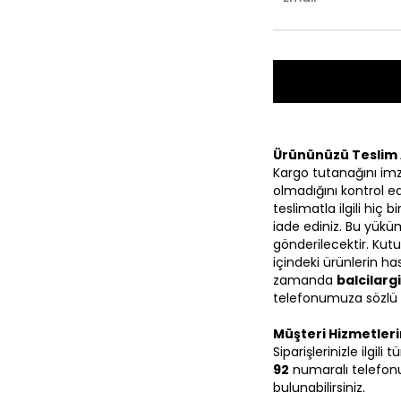
Ürününüzü Teslim 
Kargo tutanağını im
olmadığını kontrol ed
teslimatla ilgili hiç
iade ediniz. Bu yüküm
gönderilecektir. Kutu
içindeki ürünlerin 
zamanda
balcilar
telefonumuza sözlü ol
Müşteri Hizmetler
Siparişlerinizle ilgili
92
numaralı telefonu
bulunabilirsiniz.