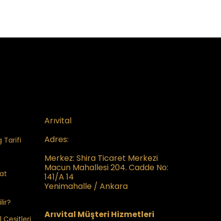
Arıvital
Adres:
 Tarifi
Merkez:
Shira Ticaret Merkezi
Macun Mahallesi 204. Cadde No:
kat
141/A 14
Yenimahalle / Ankara
lir?
Arıvital Müşteri Hizmetleri
 Çeşitleri