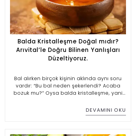
Balda Kristalleşme Doğal mıdır?
Arıvital’le Doğru Bilinen Yanlışları
Düzeltiyoruz.
Bal alırken birçok kişinin aklında aynı soru
vardır: “Bu bal neden şekerlendi? Acaba
bozuk mu?” Oysa balda kristalleşme, yani
halk arasında bilinen adıyla şekerlenme,
tamamen doğal ve bilimsel bir süreçtir.
DEVAMINI OKU
Arıvital olarak bu konuda yıllardır
karşılaştığımız yanlış bilgileri düzeltmek,
tüketicimizi doğru bilgilendirmek istiyoruz.