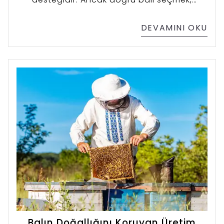
özellikle küçük yaş grupları için oldukça
önemlidir. Arıvital olarak, yıllardır
DEVAMINI OKU
ebeveynlerden en çok aldığımız sorulardan
birini yanıtlıyoruz: “Çocuğum için bal
seçerken nelere dikkat etmeliyim?” Bu
seçimi güvenle yapabilmeniz için en önemli
kriterleri Arıvital ailesi olarak sizin için
derledik.
Balın Doğallığını Koruyan Üretim