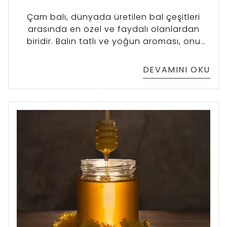
Çam balı, dünyada üretilen bal çeşitleri
arasında en özel ve faydalı olanlardan
biridir. Balın tatlı ve yoğun aroması, onu
diğer bal türlerinden ayıran en belirgin
özelliktir. Çam balı, çam ağaçlarının
DEVAMINI OKU
salgılarından elde edilir, bu da ona farklı bir
tat ve besin değeri katmaktadır. Çam balı,
genellikle Akdeniz ikliminin hakim olduğu
bölgelerde, özellikle Türkiye'nin güney
kıyılarında üretilir.