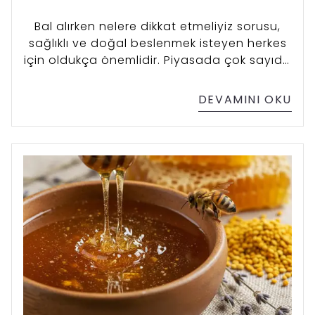
Bal alırken nelere dikkat etmeliyiz sorusu,
sağlıklı ve doğal beslenmek isteyen herkes
için oldukça önemlidir. Piyasada çok sayıda
bal çeşidi bulunurken, gerçek ve kaliteli balı
ayırt etmek her zaman kolay değildir. Bu
DEVAMINI OKU
nedenle satın alma aşamasında bazı temel
kriterleri bilmek gerekir.