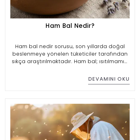
Ham Bal Nedir?
Ham bal nedir sorusu, son yıllarda doğal
beslenmeye yönelen tüketiciler tarafından
sıkça araştırılmaktadır. Ham bal; ısıtılmamış,
pastörize edilmemiş ve filtre edilmemiş bal
anlamına gelir. Yani bal, arının kovanda
DEVAMINI OKU
ürettiği en doğal hâliyle sofralara ulaşır. Bu
özelliği sayesinde enzimlerini, vitaminlerini,
minerallerini ve doğal polen içeriğini büyük
ölçüde korur.