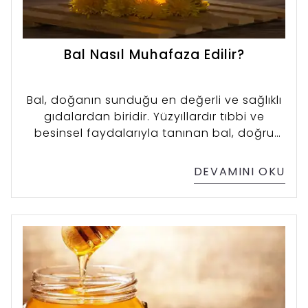
Bal Nasıl Muhafaza Edilir?
Bal, doğanın sunduğu en değerli ve sağlıklı
gıdalardan biridir. Yüzyıllardır tıbbi ve
besinsel faydalarıyla tanınan bal, doğru
şekilde muhafaza edilmezse tazeliğini ve
besin değerlerini kaybedebilir. Ancak, doğal
DEVAMINI OKU
bal uygun şartlar altında saklandığında
uzun süre taze kalabilir. Bu yazımızda, balın
nasıl muhafaza edilmesi gerektiğiyle ilgili
ipuçlarını ve tavsiyeleri paylaşacağız.