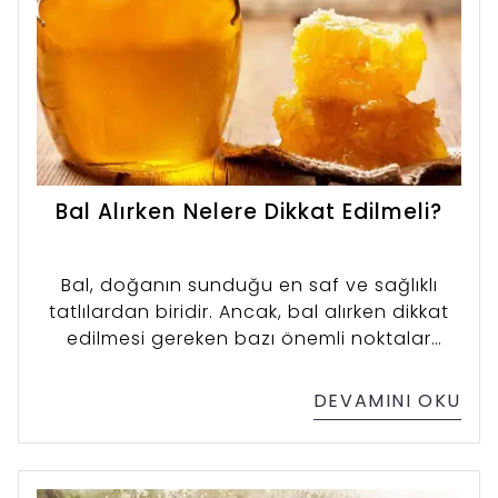
Bal Alırken Nelere Dikkat Edilmeli?
Bal, doğanın sunduğu en saf ve sağlıklı
tatlılardan biridir. Ancak, bal alırken dikkat
edilmesi gereken bazı önemli noktalar
vardır. Maalesef, piyasada pek çok sahte
ve katkı maddesi eklenmiş bal
DEVAMINI OKU
bulunmaktadır. Gerçek ve doğal balı ayırt
edebilmek için doğru bilgilere sahip olmak,
sağlıklı ve kaliteli bir seçim yapmanıza