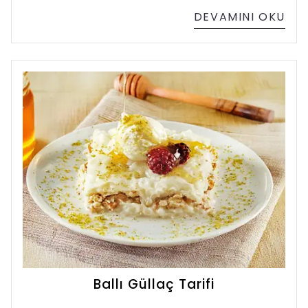
olur. Ülkemizdeki iklim farklılıkları ve bitki
DEVAMINI OKU
örtüsü çeşitliliği, farklı özelliklere sahip bal
türlerinin üretilmesine olanak tanır. İşte
Türkiye’de en çok üretilen bal çeşitlerinden
bazıları:
Ballı Güllaç Tarifi