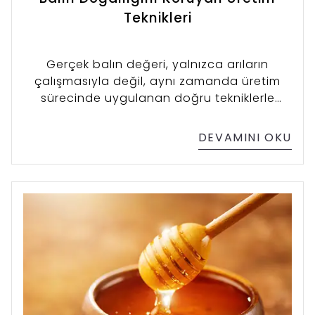
Teknikleri
Gerçek balın değeri, yalnızca arıların
çalışmasıyla değil, aynı zamanda üretim
sürecinde uygulanan doğru tekniklerle
korunur. Balın doğallığını kaybetmemesi,
besin değerlerinin bozulmaması ve
DEVAMINI OKU
sofralara en saf haliyle ulaşması için
üretimde her aşamanın titizlikle yürütülmesi
gerekir. Arıvital olarak, doğanın bize
sunduğu bu eşsiz lezzeti korumak için
geleneksel yöntemlerle modern gıda
güvenliği standartlarını bir araya
getiriyoruz. Peki balın doğallığını koruyan
üretim teknikleri nelerdir?