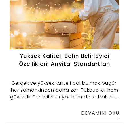
Yüksek Kaliteli Balın Belirleyici
Özellikleri: Arıvital Standartları
Gerçek ve yüksek kaliteli bal bulmak bugün
her zamankinden daha zor. Tüketiciler hem
güvenilir üreticiler arıyor hem de sofralarına
katacakları balın tamamen doğal, katkısız
ve izlenebilir olmasını istiyor. Arıvital olarak,
DEVAMINI OKU
bal konusunda yıllardır sürdürdüğümüz
uzmanlığımızı “kalite” kavramının her