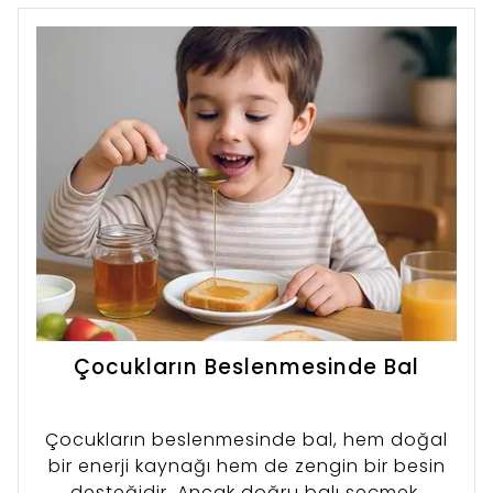
aşamasına titizlikle yansıtıyoruz. Peki, yüksek
kaliteli balı diğer ürünlerden ayıran
belirleyici özellikler nelerdir ve Arıvital bu
standartları nasıl korur?
Çocukların Beslenmesinde Bal
Çocukların beslenmesinde bal, hem doğal
bir enerji kaynağı hem de zengin bir besin
desteğidir. Ancak doğru balı seçmek,