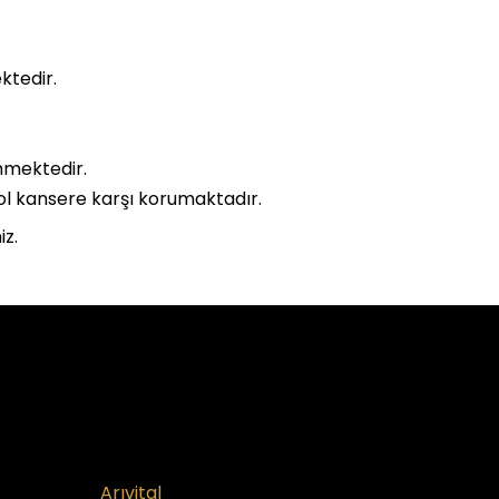
ktedir.
inmektedir.
ol kansere karşı korumaktadır.
iz.
Arıvital