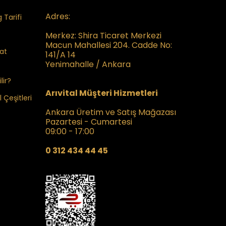
Adres:
 Tarifi
Merkez:
Shira Ticaret Merkezi
Macun Mahallesi 204. Cadde No:
kat
141/A 14
Yenimahalle / Ankara
lir?
Arıvital Müşteri Hizmetleri
 Çeşitleri
Ankara Üretim ve Satış Mağazası
Pazartesi - Cumartesi
09:00 - 17:00
0 312 434 44 45