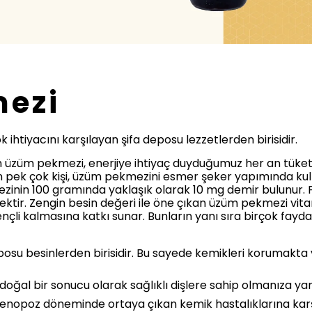
ezi
tiyacını karşılayan şifa deposu lezzetlerden birisidir.
en üzüm pekmezi, enerjiye ihtiyaç duyduğumuz her an tüketi
 pek çok kişi, üzüm pekmezini esmer şeker yapımında ku
zinin 100 gramında yaklaşık olarak 10 mg demir bulunur
ir. Zengin besin değeri ile öne çıkan üzüm pekmezi vitam
ençli kalmasına katkı sunar. Bunların yanı sıra birçok fay
su besinlerden birisidir. Bu sayede kemikleri korumakta 
oğal bir sonucu olarak sağlıklı dişlere sahip olmanıza ya
enopoz döneminde ortaya çıkan kemik hastalıklarına kar