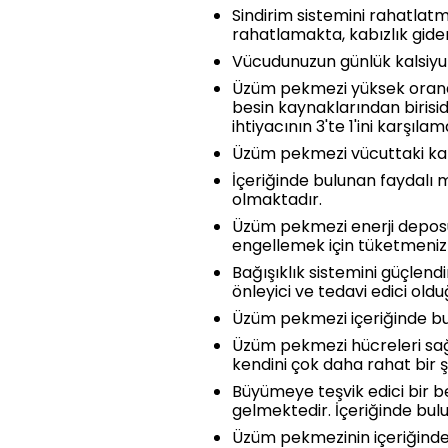
Sindirim sistemini rahatlat
rahatlamakta, kabızlık gide
Vücudunuzun günlük kalsiy
Üzüm pekmezi yüksek oranda 
besin kaynaklarından biris
ihtiyacının 3'te 1'ini karşıla
Üzüm pekmezi vücuttaki kan
İçeriğinde bulunan faydalı 
olmaktadır.
Üzüm pekmezi enerji deposu 
engellemek için tüketmeniz 
Bağışıklık sistemini güçlend
önleyici ve tedavi edici old
Üzüm pekmezi içeriğinde bu
Üzüm pekmezi hücreleri sağl
kendini çok daha rahat bir 
Büyümeye teşvik edici bir b
gelmektedir. İçeriğinde bulu
Üzüm pekmezinin içeriğinde