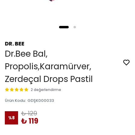
DR. BEE
Dr.Bee Bal,
Propolis,Karamürver,
Zerdeçal Drops Pastil
2 değerlendirme
Ürün Kodu
:
GDŞK000033
₺ 129
%
8
₺ 119