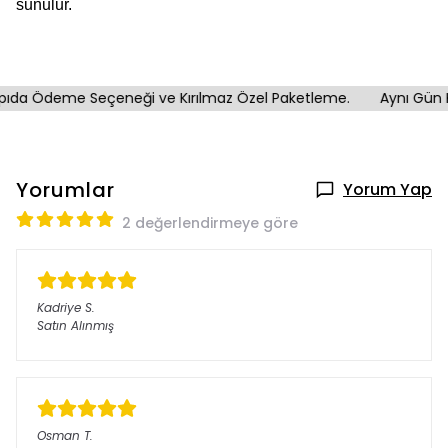
sunulur.
da Ödeme Seçeneği ve Kırılmaz Özel Paketleme.
Aynı Gün Ka
Yorumlar
Yorum Yap
2 değerlendirmeye göre
Kadriye
S.
Satın Alınmış
Osman
T.