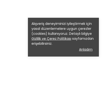
Alışveriş deneyiminizi iyileştirmek için
yasal düzenlemelere uygun çerezler
(cookies) kullanıyoruz. Detaylı bilgiye
Gizlilik ve Çerez Politikası
sayfamızdan
erişebilirsiniz.
Anladım