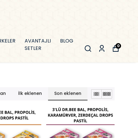
RKELER
AVANTAJLI
BLOG
0
SETLER
lan
İlk eklenen
Son eklenen