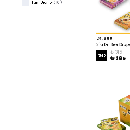
Tüm Ürünler
(
10
)
Dr. Bee
3'lü Dr. Bee Drops
₺ 315
%
10
₺ 285