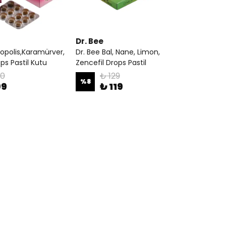
Dr. Bee
ropolis,Karamürver,
Dr. Bee Bal, Nane, Limon,
ps Pastil Kutu
Zencefil Drops Pastil
00
₺ 129
%
8
99
₺ 119