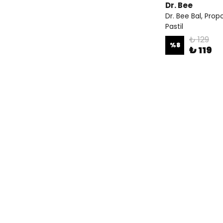
Dr. Bee
Dr. Bee Bal, Prop
Pastil
₺ 129
%
8
₺ 119