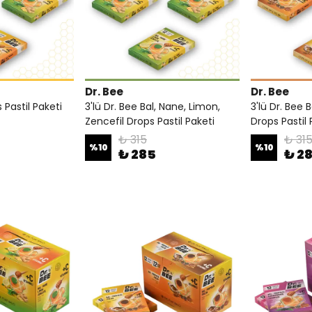
Dr. Bee
Dr. Bee
 Pastil Paketi
3'lü Dr. Bee Bal, Nane, Limon,
3'lü Dr. Bee B
Zencefil Drops Pastil Paketi
Drops Pastil 
₺ 315
₺ 31
%
10
%
10
₺ 285
₺ 2