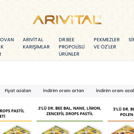
KOVAN
ARIVİTAL
DR.BEE
PEKMEZLER
Sİ
EK
KARIŞIMLAR
PROPOLİSLİ
VE ÖZ'LER
R
ÜRÜNLER
Fiyat azalan
İndirim oranı artan
İndirim oranı aza