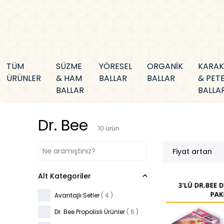
TÜM
SÜZME
YÖRESEL
ORGANİK
KARA
ÜRÜNLER
& HAM
BALLAR
BALLAR
& PET
BALLAR
BALLA
Dr. Bee
10
ürün
Fiyat artan
Alt Kategoriler
Avantajlı Setler
(
4
)
Dr. Bee Propolisli Ürünler
(
6
)