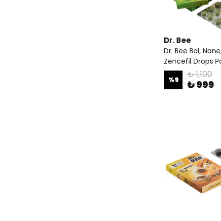
Dr. Bee
Dr. Bee Bal, Nane
Zencefil Drops Pa
₺ 1,100
%
9
₺ 999