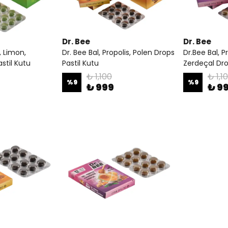
Dr. Bee
Dr. Bee
, Limon,
Dr. Bee Bal, Propolis, Polen Drops
Dr.Bee Bal, P
stil Kutu
Pastil Kutu
Zerdeçal Dro
₺ 1,100
₺ 1,1
%
9
%
9
₺ 999
₺ 9