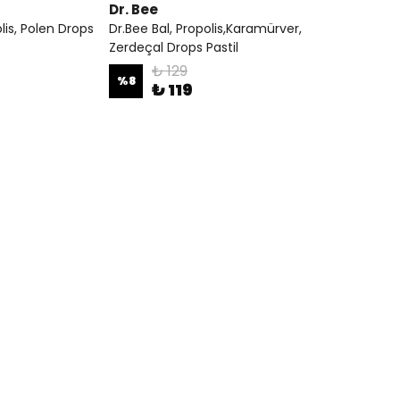
Dr. Bee
olis, Polen Drops
Dr.Bee Bal, Propolis,Karamürver,
Zerdeçal Drops Pastil
₺ 129
%
8
₺ 119