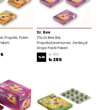
Dr. Bee
al, Propolis, Polen
3'lü Dr.Bee Bal,
Paketi
Propolis,Karamürver, Zerdeçal
Drops Pastil Paketi
5
85
₺ 315
%
10
₺ 285