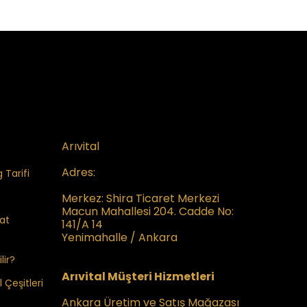
Arıvital
Adres:
 Tarifi
Merkez:
Shira Ticaret Merkezi
Macun Mahallesi 204. Cadde No:
kat
141/A 14
Yenimahalle / Ankara
lir?
Arıvital Müşteri Hizmetleri
 Çeşitleri
Ankara Üretim ve Satış Mağazası