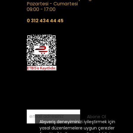
Pazartesi - Cumartesi
09:00 - 17:00
0 312 434 44 45
Kampanyalardan Haberdar Olmak
İçin
E- Posta Listemize Katılın
Abone Ol
Alışveriş deneyiminizi iyileştirmek için
yasal düzenlemelere uygun çerezler