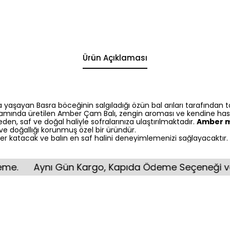
Ürün Açıklaması
 yaşayan Basra böceğinin salgıladığı özün bal arıları tarafından
tamında üretilen Amber Çam Balı, zengin aroması ve kendine has ya
en, saf ve doğal haliyle sofralarınıza ulaştırılmaktadır.
Amber ma
e doğallığı korunmuş özel bir üründür.
ğer katacak ve balın en saf halini deneyimlemenizi sağlayacaktır.
Aynı Gün Kargo, Kapıda Ödeme Seçeneği ve Kırılma