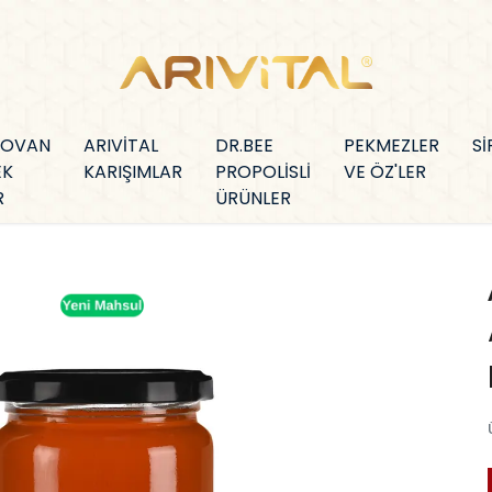
KOVAN
ARIVİTAL
DR.BEE
PEKMEZLER
Sİ
EK
KARIŞIMLAR
PROPOLİSLİ
VE ÖZ'LER
R
ÜRÜNLER