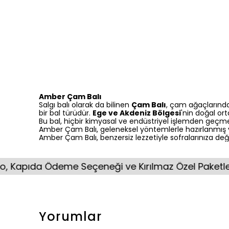
Amber Çam Balı
Salgı balı olarak da bilinen
Çam Balı
, çam ağaçlarında
bir bal türüdür.
Ege ve Akdeniz Bölgesi
'nin doğal or
Bu bal, hiçbir kimyasal ve endüstriyel işlemden geçmed
Amber Çam Balı, geleneksel yöntemlerle hazırlanmış v
Amber Çam Balı, benzersiz lezzetiyle sofralarınıza de
a Ödeme Seçeneği ve Kırılmaz Özel Paketleme.
Yorumlar