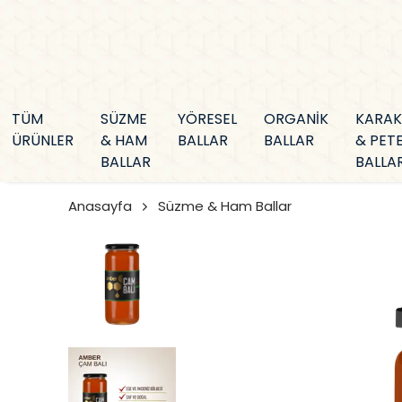
TÜM
SÜZME
YÖRESEL
ORGANİK
KARA
ÜRÜNLER
& HAM
BALLAR
BALLAR
& PET
BALLAR
BALLA
Anasayfa
Süzme & Ham Ballar