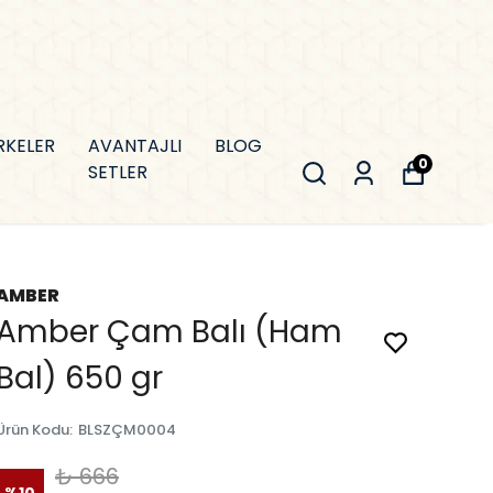
RKELER
AVANTAJLI
BLOG
0
SETLER
AMBER
Amber Çam Balı (Ham
Bal) 650 gr
Ürün Kodu
:
BLSZÇM0004
₺ 666
%
10