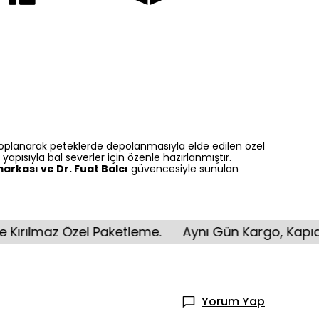
 toplanarak peteklerde depolanmasıyla elde edilen özel
pısıyla bal severler için özenle hazırlanmıştır.
rkası ve Dr. Fuat Balcı
güvencesiyle sunulan
z Özel Paketleme.
Aynı Gün Kargo, Kapıda Ödeme
Yorum Yap