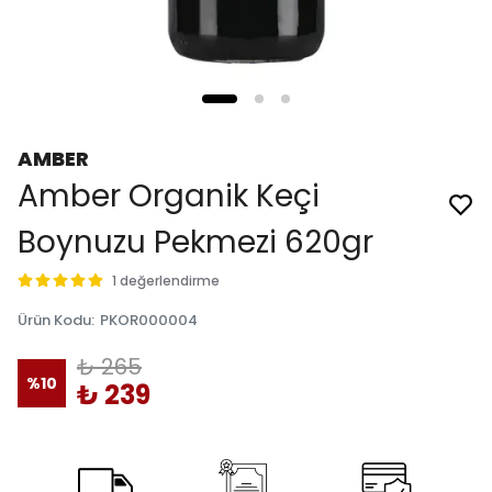
AMBER
Amber Organik Keçi
Boynuzu Pekmezi 620gr
1 değerlendirme
Ürün Kodu
:
PKOR000004
₺ 265
%
10
₺ 239