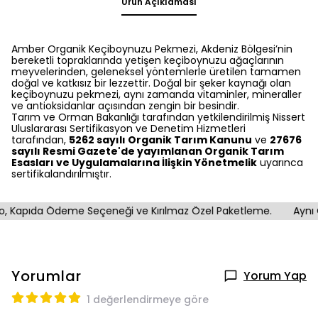
Ürün Açıklaması
Amber Organik Keçiboynuzu Pekmezi, Akdeniz Bölgesi’nin
bereketli topraklarında yetişen keçiboynuzu ağaçlarının
meyvelerinden, geleneksel yöntemlerle üretilen tamamen
doğal ve katkısız bir lezzettir. Doğal bir şeker kaynağı olan
keçiboynuzu pekmezi, aynı zamanda vitaminler, mineraller
ve antioksidanlar açısından zengin bir besindir.
Tarım ve Orman Bakanlığı tarafından yetkilendirilmiş Nissert
Uluslararası Sertifikasyon ve Denetim Hizmetleri
tarafından,
5262 sayılı Organik Tarım Kanunu
ve
27676
sayılı Resmi Gazete'de yayımlanan Organik Tarım
Esasları ve Uygulamalarına İlişkin Yönetmelik
uyarınca
sertifikalandırılmıştır.
 Kapıda Ödeme Seçeneği ve Kırılmaz Özel Paketleme.
Aynı Gü
Yorumlar
Yorum Yap
1 değerlendirmeye göre