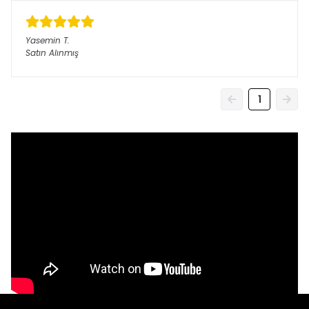
Yasemin
T.
Satın Alınmış
1