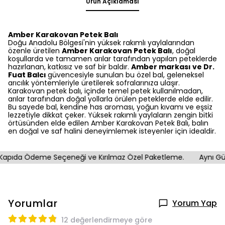
Ürün Açıklaması
Amber Karakovan Petek Balı
Doğu Anadolu Bölgesi'nin yüksek rakımlı yaylalarından
özenle üretilen
Amber Karakovan Petek Balı
, doğal
koşullarda ve tamamen arılar tarafından yapılan peteklerde
hazırlanan, katkısız ve saf bir baldır.
Amber markası ve Dr.
Fuat Balcı
güvencesiyle sunulan bu özel bal, geleneksel
arıcılık yöntemleriyle üretilerek sofralarınıza ulaşır.
Karakovan petek balı, içinde temel petek kullanılmadan,
arılar tarafından doğal yollarla örülen peteklerde elde edilir.
Bu sayede bal, kendine has aroması, yoğun kıvamı ve eşsiz
lezzetiyle dikkat çeker. Yüksek rakımlı yaylaların zengin bitki
örtüsünden elde edilen Amber Karakovan Petek Balı, balın
en doğal ve saf halini deneyimlemek isteyenler için idealdir.
pıda Ödeme Seçeneği ve Kırılmaz Özel Paketleme.
Aynı Gün K
Yorumlar
Yorum Yap
12 değerlendirmeye göre