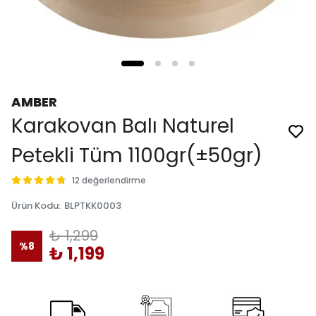
AMBER
Karakovan Balı Naturel
Petekli Tüm 1100gr(±50gr)
12 değerlendirme
Ürün Kodu
:
BLPTKK0003
₺ 1,299
%
8
₺ 1,199