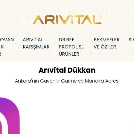
KOVAN
ARIVİTAL
DR.BEE
PEKMEZLER
Sİ
EK
KARIŞIMLAR
PROPOLİSLİ
VE ÖZ'LER
R
ÜRÜNLER
Arıvital Dükkan
Ankara'nın Güvenilir Gurme ve Mandıra Adresi