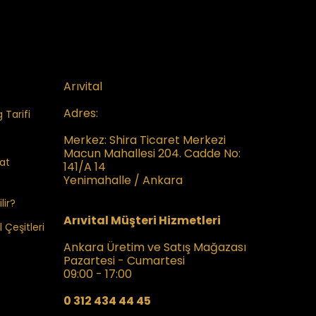
Arıvital
Adres:
 Tarifi
Merkez:
Shira Ticaret Merkezi
Macun Mahallesi 204. Cadde No:
kat
141/A 14
Yenimahalle / Ankara
lir?
Arıvital Müşteri Hizmetleri
 Çeşitleri
Ankara Üretim ve Satış Mağazası
Pazartesi - Cumartesi
09:00 - 17:00
0 312 434 44 45