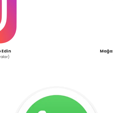
 Edin
Mağaz
alar)