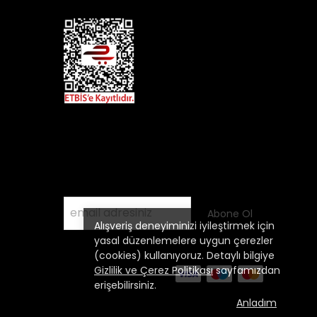
Kampanyalardan Haberdar Olmak
İçin
E- Posta Listemize Katılın
Abone Ol
Alışveriş deneyiminizi iyileştirmek için
yasal düzenlemelere uygun çerezler
(cookies) kullanıyoruz. Detaylı bilgiye
Gizlilik ve Çerez Politikası
sayfamızdan
erişebilirsiniz.
Anladım