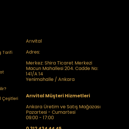
Arıvital
Adres:
 Tarifi
Merkez:
Shira Ticaret Merkezi
Macun Mahallesi 204. Cadde No:
kat
141/A 14
Yenimahalle / Ankara
lir?
Arıvital Müşteri Hizmetleri
 Çeşitleri
Ankara Üretim ve Satış Mağazası
Pazartesi - Cumartesi
09:00 - 17:00
0 312 434 44 45