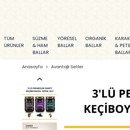
TÜM
SÜZME
YÖRESEL
ORGANİK
KARA
ÜRÜNLER
& HAM
BALLAR
BALLAR
& PET
BALLAR
BALLA
Anasayfa
Avantajlı Setler