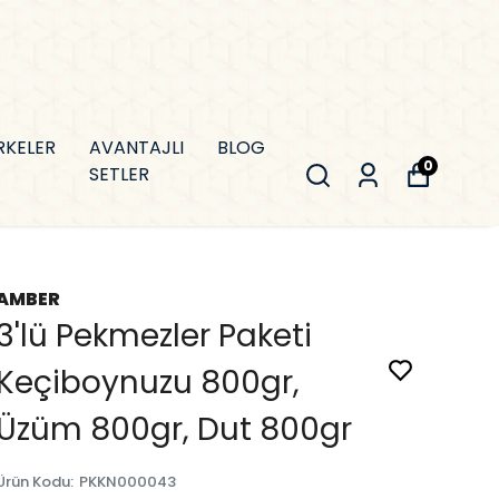
RKELER
AVANTAJLI
BLOG
0
SETLER
AMBER
3'lü Pekmezler Paketi
Keçiboynuzu 800gr,
Üzüm 800gr, Dut 800gr
Ürün Kodu
:
PKKN000043