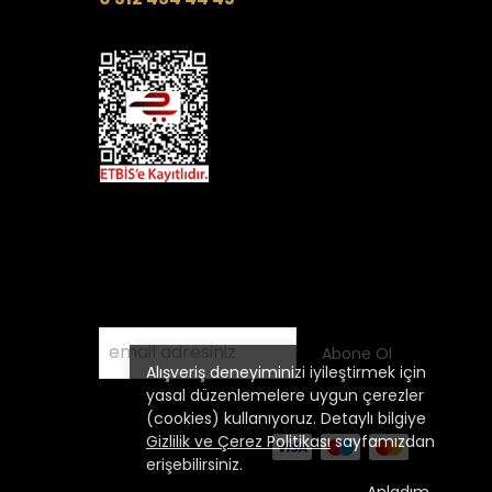
Kampanyalardan Haberdar Olmak
İçin
E- Posta Listemize Katılın
Abone Ol
Alışveriş deneyiminizi iyileştirmek için
yasal düzenlemelere uygun çerezler
(cookies) kullanıyoruz. Detaylı bilgiye
Gizlilik ve Çerez Politikası
sayfamızdan
erişebilirsiniz.