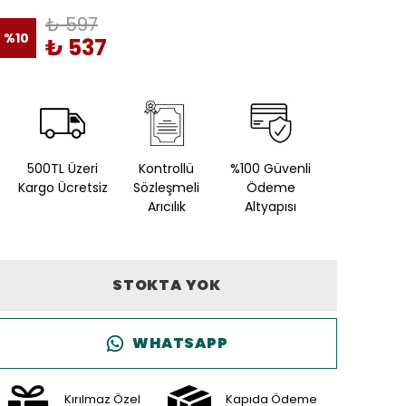
₺ 597
%
10
₺ 537
500TL Üzeri
Kontrollü
%100 Güvenli
Kargo Ücretsiz
Sözleşmeli
Ödeme
Arıcılık
Altyapısı
STOKTA YOK
WHATSAPP
Kırılmaz Özel
Kapıda Ödeme