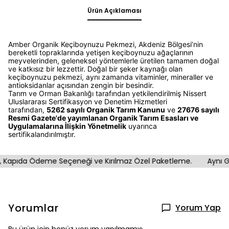
Ürün Açıklaması
Amber Organik Keçiboynuzu Pekmezi, Akdeniz Bölgesi’nin
bereketli topraklarında yetişen keçiboynuzu ağaçlarının
meyvelerinden, geleneksel yöntemlerle üretilen tamamen doğal
ve katkısız bir lezzettir. Doğal bir şeker kaynağı olan
keçiboynuzu pekmezi, aynı zamanda vitaminler, mineraller ve
antioksidanlar açısından zengin bir besindir.
Tarım ve Orman Bakanlığı tarafından yetkilendirilmiş Nissert
Uluslararası Sertifikasyon ve Denetim Hizmetleri
tarafından,
5262 sayılı Organik Tarım Kanunu
ve
27676 sayılı
Resmi Gazete'de yayımlanan Organik Tarım Esasları ve
Uygulamalarına İlişkin Yönetmelik
uyarınca
sertifikalandırılmıştır.
Kapıda Ödeme Seçeneği ve Kırılmaz Özel Paketleme.
Aynı Gün
Yorumlar
Yorum Yap