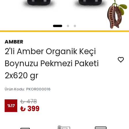
AMBER
2'li Amber Organik Keçi
Boynuzu Pekmezi Paketi
2x620 gr
Ürün Kodu
:
PKOR000016
₺ 478
%
17
₺ 399